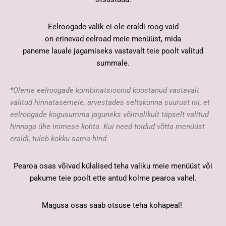
Eelroogade valik ei ole eraldi roog vaid
on erinevad eelroad meie menüüst, mida
paneme lauale jagamiseks vastavalt teie poolt valitud
summale.
*Oleme eelroogade kombinatsioonid koostanud vastavalt
valitud hinnatasemele, arvestades seltskonna suurust nii, et
eelroogade kogusumma jaguneks võimalikult täpselt valitud
hinnaga ühe inimese kohta.
Kui need toidud võtta menüüst
eraldi, tuleb kokku sama hind.
Pearoa osas võivad külalised teha valiku meie menüüst või
pakume teie poolt ette antud kolme pearoa vahel.
Magusa osas saab otsuse teha kohapeal!