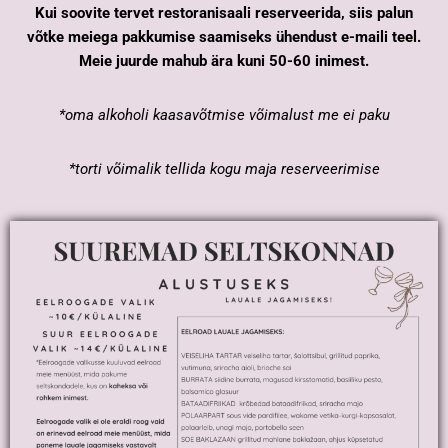
Kui soovite tervet restoranisaali reserveerida, siis palun
võtke meiega pakkumise saamiseks ühendust e-maili teel.
Meie juurde mahub ära kuni 50-60 inimest.
*oma alkoholi kaasavõtmise võimalust me ei paku
*torti võimalik tellida kogu maja reserveerimise