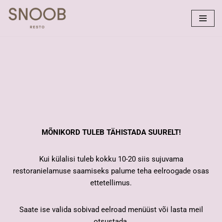
Skip
to
content
MÕNIKORD TULEB TÄHISTADA SUURELT!
Kui külalisi tuleb kokku 10-20 siis sujuvama
restoranielamuse saamiseks palume teha eelroogade osas
ettetellimus.
Saate ise valida sobivad eelroad menüüst või lasta meil
otsustada.